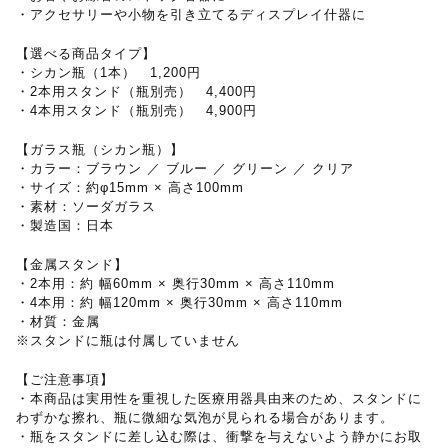
・アクセサリーや小物を引き立てるディスプレイ什器に
【選べる商品タイプ】
・シカン瓶（1本） 1,200円
・2本用スタンド（瓶別売） 4,400円
・4本用スタンド（瓶別売） 4,900円
【ガラス瓶（シカン瓶）】
・カラー：ブラウン ／ ブルー ／ グリーン ／ クリア
・サイズ：約φ15mm × 高さ100mm
・素材：ソーダガラス
・製造国：日本
【金属スタンド】
・2本用：約 幅60mm × 奥行30mm × 高さ110mm
・4本用：約 幅120mm × 奥行30mm × 高さ110mm
・材質：金属
※スタンドに瓶は付属していません
【ご注意事項】
・本商品は実用性を重視した医療用器具由来のため、スタンドに
わずかな擦れ、瓶に微細な気泡が見られる場合があります。
・瓶をスタンドに差し込む際は、衝撃を与えないよう静かにお取