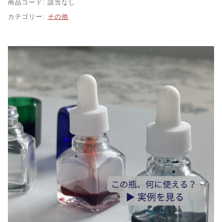
と
商品コード:
該当なし
ス
カテゴリー:
その他
タ
ン
ド
｜
一
輪
挿
し
や
ツ
ー
ル
ス
タ
ン
ド
に
使
え
る、
細
長