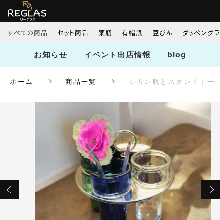
カートに商品を追加しました
すべての商品
セット商品
薬瓶
有帽瓶
豆びん
ダッペングラ
キーワード検索
お知らせ
イベント出店情報
blog
すべて
ホーム
商品一覧
シカン瓶とスタンド｜一
こだわり検索
セット商品
親カテゴリ
ショッピングを続ける
薬瓶
カートを確認する
有帽瓶
子カテゴリ
豆びん
Previ
Next
ous
価格帯
ダッペングラス
～