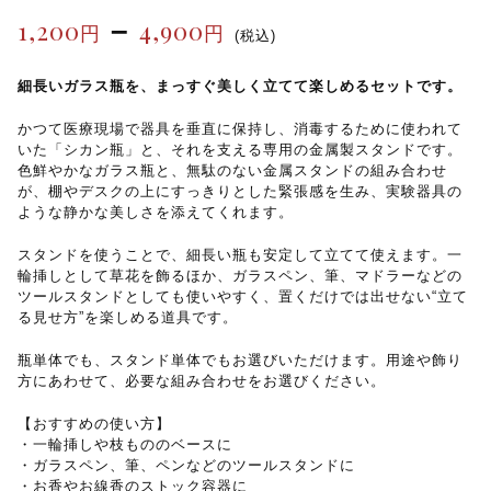
–
1,200
4,900
円
円
(税込)
細長いガラス瓶を、まっすぐ美しく立てて楽しめるセットです。
かつて医療現場で器具を垂直に保持し、消毒するために使われて
いた「シカン瓶」と、それを支える専用の金属製スタンドです。
色鮮やかなガラス瓶と、無駄のない金属スタンドの組み合わせ
が、棚やデスクの上にすっきりとした緊張感を生み、実験器具の
ような静かな美しさを添えてくれます。
スタンドを使うことで、細長い瓶も安定して立てて使えます。一
輪挿しとして草花を飾るほか、ガラスペン、筆、マドラーなどの
ツールスタンドとしても使いやすく、置くだけでは出せない“立て
る見せ方”を楽しめる道具です。
瓶単体でも、スタンド単体でもお選びいただけます。用途や飾り
方にあわせて、必要な組み合わせをお選びください。
【おすすめの使い方】
・一輪挿しや枝もののベースに
・ガラスペン、筆、ペンなどのツールスタンドに
・お香やお線香のストック容器に