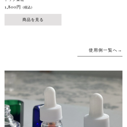
エ
1,800
円
ー
(税込)
シ
ョ
商品を見る
ン
が
あ
り
ま
使用例一覧へ→
す。
オ
プ
シ
ョ
ン
は
商
品
ペ
ー
ジ
か
ら
選