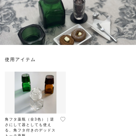
シャーレ
その他
デッドストック
在庫あり
セール
その他
並び順
使用アイテム
こ
の
商
品
に
は
複
数
角フタ薬瓶（全3色）｜逆
の
さにして器としても使え
バ
る、角フタ付きのデッドス
リ
トック薬瓶