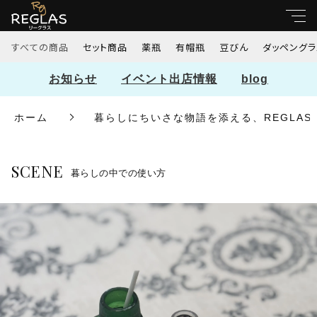
すべての商品
セット商品
薬瓶
有帽瓶
豆びん
ダッペングラ
キーワード検索
お知らせ
イベント出店情報
blog
すべて
ホーム
暮らしにちいさな物語を添える、REGLA
こだわり検索
セット商品
親カテゴリ
SCENE
暮らしの中での使い方
薬瓶
有帽瓶
子カテゴリ
豆びん
価格帯
ダッペングラス
～